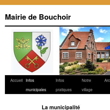
Mairie de Bouchoir
Aller
Accueil
Infos
Infos
Notre
Arc
au
municipales
pratiques
village
contenu
La municipalité