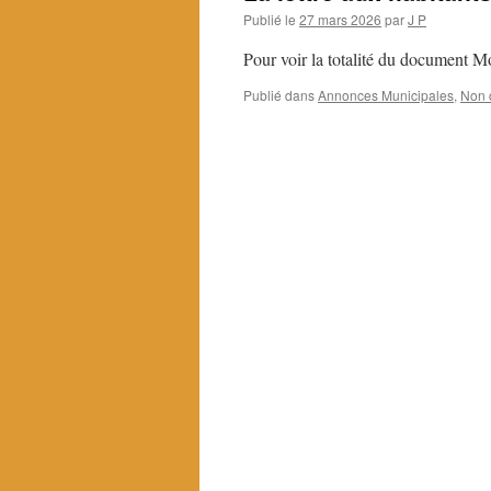
Publié le
27 mars 2026
par
J P
Pour voir la totalité du document 
Publié dans
Annonces Municipales
,
Non 