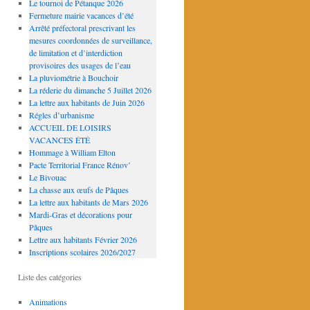
Le tournoi de Pétanque 2026
Fermeture mairie vacances d’été
Arrêté préfectoral prescrivant les
mesures coordonnées de surveillance,
de limitation et d’interdiction
provisoires des usages de l’eau
La pluviométrie à Bouchoir
La réderie du dimanche 5 Juillet 2026
La lettre aux habitants de Juin 2026
Régles d’urbanisme
ACCUEIL DE LOISIRS
VACANCES ÉTÉ
Hommage à William Elton
Pacte Territorial France Rénov’
Le Bivouac
La chasse aux œufs de Pâques
La lettre aux habitants de Mars 2026
Mardi-Gras et décorations pour
Pâques
Lettre aux habitants Février 2026
Inscriptions scolaires 2026/2027
Liste des catégories
Animations