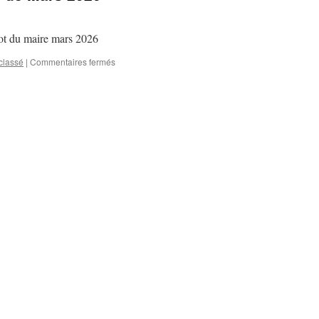
Mot du maire mars 2026
sur
classé
|
Commentaires fermés
La
lettre
aux
habitants
de
Mars
2026