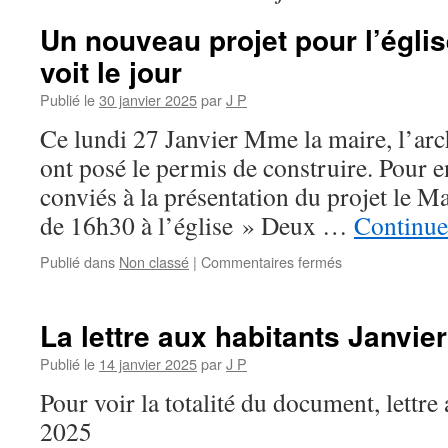
Un nouveau projet pour l’égli
voit le jour
Publié le
30 janvier 2025
par
J P
Ce lundi 27 Janvier Mme la maire, l’arch
ont posé le permis de construire. Pour e
conviés à la présentation du projet le Ma
de 16h30 à l’église » Deux …
Continuer
sur
Publié dans
Non classé
|
Commentaires fermés
Un
nouveau
projet
La lettre aux habitants Janvie
pour
l’église
Publié le
14 janvier 2025
par
J P
de
Pour voir la totalité du document, lettre
Bouchoir
voit
2025
le