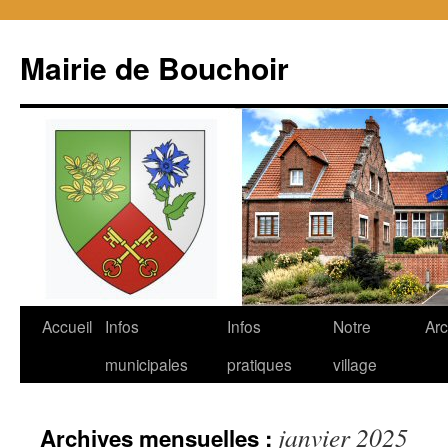
Mairie de Bouchoir
Aller
Accueil
Infos
Infos
Notre
Arc
au
municipales
pratiques
village
contenu
janvier 2025
Archives mensuelles :