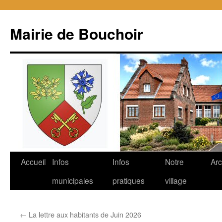
Mairie de Bouchoir
Aller
Accueil
Infos
Infos
Notre
Arc
au
municipales
pratiques
village
contenu
←
La lettre aux habitants de Juin 2026