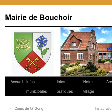
Mairie de Bouchoir
Aller
Accueil
Infos
Infos
Notre
Arc
au
municipales
pratiques
village
contenu
←
Cours de Qi Gong
Instauratio