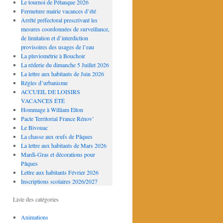
Le tournoi de Pétanque 2026
Fermeture mairie vacances d’été
Arrêté préfectoral prescrivant les
mesures coordonnées de surveillance,
de limitation et d’interdiction
provisoires des usages de l’eau
La pluviométrie à Bouchoir
La réderie du dimanche 5 Juillet 2026
La lettre aux habitants de Juin 2026
Régles d’urbanisme
ACCUEIL DE LOISIRS
VACANCES ÉTÉ
Hommage à William Elton
Pacte Territorial France Rénov’
Le Bivouac
La chasse aux œufs de Pâques
La lettre aux habitants de Mars 2026
Mardi-Gras et décorations pour
Pâques
Lettre aux habitants Février 2026
Inscriptions scolaires 2026/2027
Liste des catégories
Animations