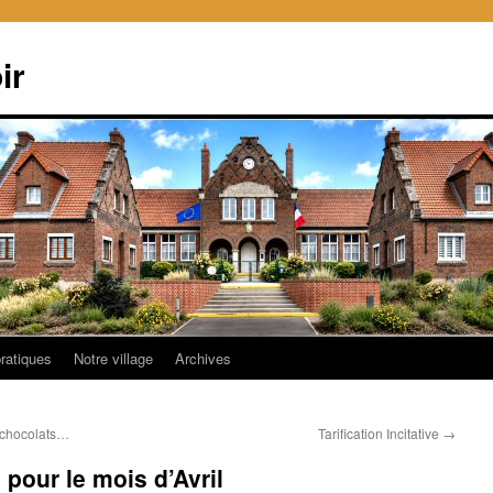
ir
pratiques
Notre village
Archives
 chocolats…
Tarification Incitative
→
 pour le mois d’Avril