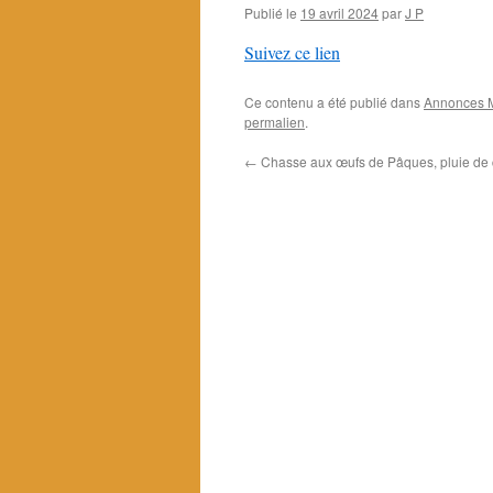
Publié le
19 avril 2024
par
J P
Suivez ce lien
Ce contenu a été publié dans
Annonces M
permalien
.
←
Chasse aux œufs de Pâques, pluie de