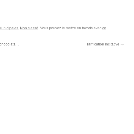
unicipales
,
Non classé
. Vous pouvez le mettre en favoris avec
ce
 chocolats…
Tarification Incitative
→